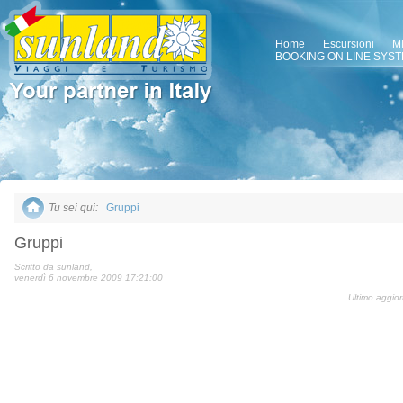
Home
Escursioni
M
BOOKING ON LINE SYS
Tu sei qui:
Gruppi
Gruppi
Scritto da sunland,
venerdì 6 novembre 2009 17:21:00
Ultimo aggio