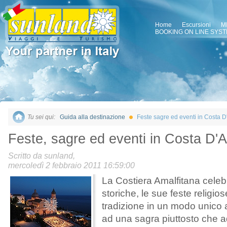
Home
Escursioni
M
BOOKING ON LINE SYS
Tu sei qui:
Guida alla destinazione
Feste sagre ed eventi in Costa D
Feste, sagre ed eventi in Costa D'A
Scritto da sunland,
mercoledì 2 febbraio 2011 16:59:00
La Costiera Amalfitana celeb
storiche, le sue feste religios
tradizione in un modo unico 
ad una sagra piuttosto che a