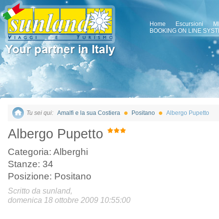
Home
Escursioni
M
BOOKING ON LINE SYS
Tu sei qui:
Amalfi e la sua Costiera
Positano
Albergo Pupetto
Albergo Pupetto
Categoria: Alberghi
Stanze: 34
Posizione: Positano
Scritto da sunland,
domenica 18 ottobre 2009 10:55:00