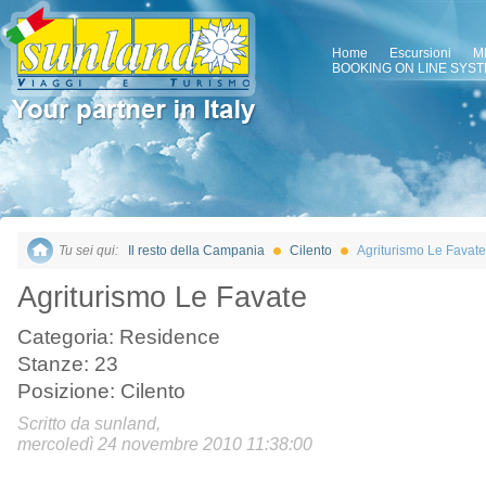
Home
Escursioni
M
BOOKING ON LINE SYS
Tu sei qui:
Il resto della Campania
Cilento
Agriturismo Le Favate
Agriturismo Le Favate
Categoria: Residence
Stanze: 23
Posizione: Cilento
Scritto da sunland,
mercoledì 24 novembre 2010 11:38:00